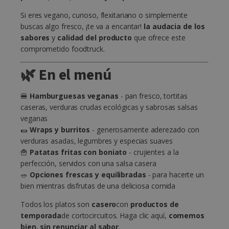
Si eres vegano, curioso, flexitariano o simplemente
buscas algo fresco, ¡te va a encantar!
la audacia de los
sabores
y
calidad del producto
que ofrece este
comprometido foodtruck.
🌿 En el menú
🍔
Hamburguesas veganas
- pan fresco, tortitas
caseras, verduras crudas ecológicas y sabrosas salsas
veganas
🌯
Wraps y burritos
- generosamente aderezado con
verduras asadas, legumbres y especias suaves
🍟
Patatas fritas con boniato
- crujientes a la
perfección, servidos con una salsa casera
🥗
Opciones frescas y equilibradas
- para hacerte un
bien mientras disfrutas de una deliciosa comida
Todos los platos son
casero
con
productos de
temporada
de cortocircuitos. Haga clic aquí,
comemos
bien, sin renunciar al sabor
.