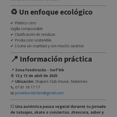
♻️ Un enfoque ecológico
✔ Plástico cero
Vajilla compostable
✔ Clasificación de residuos
✔ Producción sostenible
✔ Cocina sin crueldad y con mucho carácter
📍 Información práctica
📍
Zona Foodtrucks - Surf'Ink
📆
12 y 13 de abril de 2025
📌
Ubicación:
Shapers Club House, Marennes
📞 07 81 18 17 17
📧
poseidon.kitchen@gmail.com
💥
Una auténtica pausa vegetal durante tu jornada
de tatuajes, skate o conciertos. ¡Frescura, sabor y