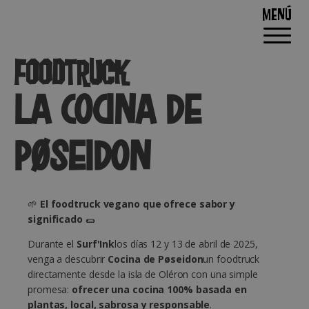
MENÚ
FOODTRUCK
LA COCINA DE
PØSEIDON
🌱
El foodtruck vegano que ofrece sabor y
significado
🌯
Durante el
Surf'Ink
los días 12 y 13 de abril de 2025,
venga a descubrir
Cocina de Pøseidon
un foodtruck
directamente desde la isla de Oléron con una simple
promesa:
ofrecer una cocina 100% basada en
plantas, local, sabrosa y responsable
.